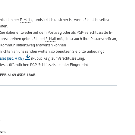
nikation per
E-Mail
grundsätzlich unsicher ist, wenn Sie nicht selbst
ifen.
 Sie daher entweder auf dem Postweg oder als
PGP
-verschlüsselte
E-
wortschreiben geben Sie bei
E-Mail
möglichst auch Ihre Postanschrift an,
en Kommunikationsweg antworten können
hrichten an uns senden wollen, so benutzen Sie bitte unbedingt
ssel
(asc, 4 KB)
(Public Key) zur Verschlüsselung.
ieses öffentlichen PGP-Schlüssels hier der Fingerprint:
5FFB 6169 45DE 18AB
r
ven: