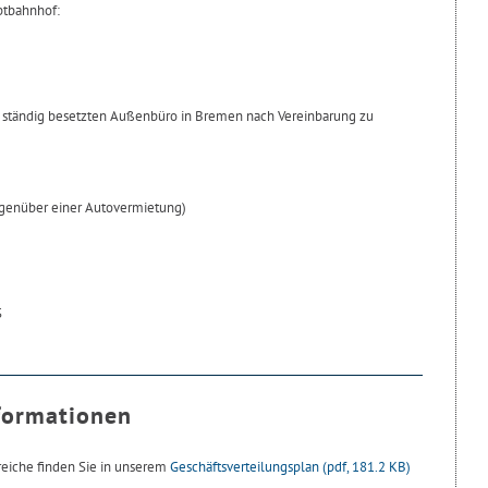
ptbahnhof:
ht ständig besetzten Außenbüro in Bremen nach Vereinbarung zu
egenüber einer Autovermietung)
S
formationen
reiche finden Sie in unserem
Geschäftsverteilungsplan
(pdf, 181.2 KB)